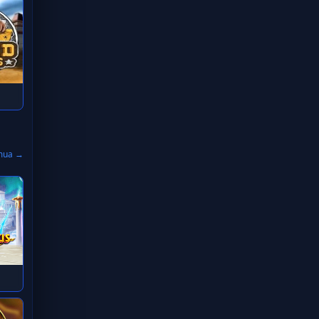
emua →