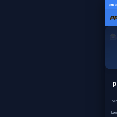
Budi**
prob
Siti*
Andi*
Rina*
Agus*
APK
Dewi*
🎰
8
Eko**
g
Maya*
Heri*
Sari**
Adi**
Putri
Bamba
p
Lani*
Joko*
Ani** 
pr
Dedi*
Yanti
kem
Rudi*