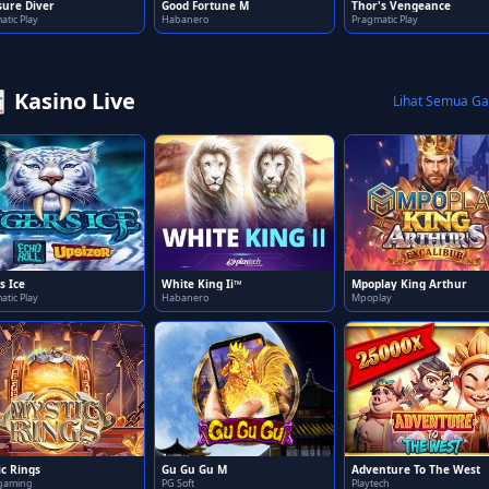
sure Diver
Thor's Vengeance
Good Fortune M
atic Play
Pragmatic Play
Habanero
 Kasino Live
Lihat Semua G
s Ice
White King Ii™
Mpoplay King Arthur
atic Play
Habanero
Mpoplay
ic Rings
Adventure To The West
Gu Gu Gu M
gaming
Playtech
PG Soft