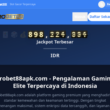
 berhasil tarik 1.200.000 IDR
et88
Slot Gacor Terpercaya
B
* menang jackpot 5.000.000 IDR
* menerima bonus 50.000 IDR
Masuk
Daftar Seka
* berhasil tarik 300.000 IDR
* menang slot 750.000 IDR
Bonus Selamat Datang
* menerima bonus 100.000 IDR
8
9
8
,
1
7
8
,
2
3
9
 🃏 🎲 💰 🏆
probet88apk.com
 berhasil tarik 2.500.000 IDR
Jackpot Terbesar
* menang jackpot 10.000.000 IDR
* menerima bonus 25.000 IDR
IDR
 berhasil tarik 150.000 IDR
 menang slot 1.100.000 IDR
** menerima bonus 75.000 IDR
ng** berhasil tarik 4.000.000 IDR
robet88apk.com - Pengalaman Gami
* menang jackpot 2.000.000 IDR
Elite Terpercaya di Indonesia
* menerima bonus 10.000 IDR
berhasil tarik 600.000 IDR
obet88apk.com adalah platform gaming premium yang menghadir
* menang slot 200.000 IDR
standar kemewahan dan keamanan tertinggi. Dengan tingkat
** menerima bonus 150.000 IDR
enangan maksimal, sistem enkripsi data tercanggih, dan layanan
* berhasil tarik 800.000 IDR