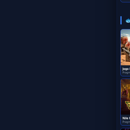

Jogo 
Pragm
Nile
Pragm