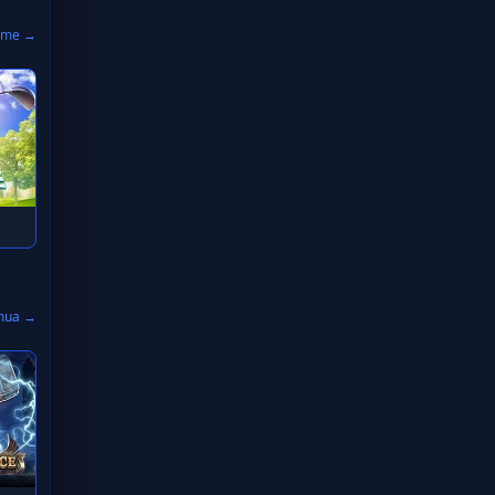
ame →
emua →