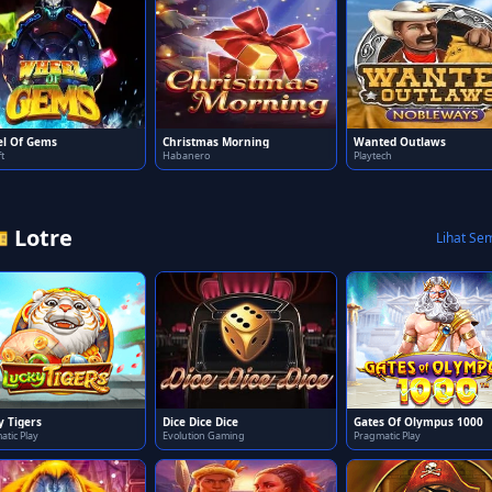
l Of Gems
Christmas Morning
Wanted Outlaws
t
Habanero
Playtech
 Lotre
Lihat S
Dice Dice Dice
Gates Of Olympus 1000
y Tigers
Evolution Gaming
Pragmatic Play
atic Play