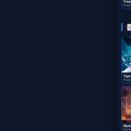
Trea
Pragm

Tiger
Pragm
Myst
Micro