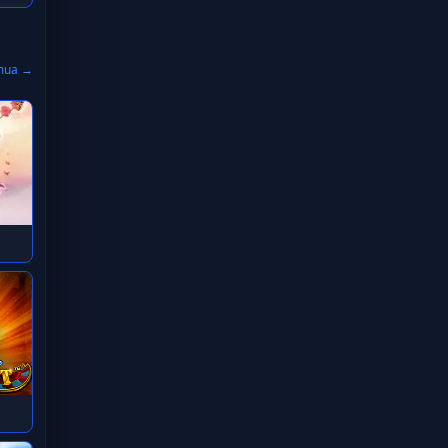
emua →