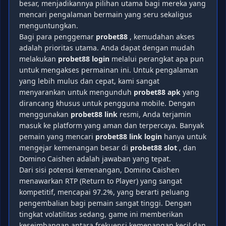
besar, menjadikannya pilihan utama bagi mereka yang
mencari pengalaman bermain yang seru sekaligus
menguntungkan.
Bagi para penggemar
probet88
, kemudahan akses
adalah prioritas utama. Anda dapat dengan mudah
melakukan
probet88 login
melalui perangkat apa pun
untuk mengakses permainan ini. Untuk pengalaman
yang lebih mulus dan cepat, kami sangat
menyarankan untuk mengunduh
probet88 apk
yang
dirancang khusus untuk pengguna mobile. Dengan
menggunakan
probet88 link
resmi, Anda terjamin
masuk ke platform yang aman dan terpercaya. Banyak
pemain yang mencari
probet88 link login
hanya untuk
mengejar kemenangan besar di
probet88 slot
, dan
Domino Caishen adalah jawaban yang tepat.
Dari sisi potensi kemenangan, Domino Caishen
menawarkan RTP (Return to Player) yang sangat
kompetitif, mencapai 97.2%, yang berarti peluang
pengembalian bagi pemain sangat tinggi. Dengan
tingkat volatilitas sedang, game ini memberikan
keseimbangan antara frekuensi kemenangan kecil dan