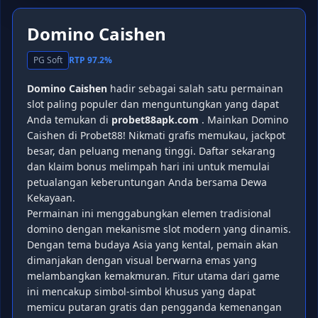
▶
Domino Caishen
PG Soft
RTP 97.2%
Domino Caishen
hadir sebagai salah satu permainan
slot paling populer dan menguntungkan yang dapat
Anda temukan di
probet88apk.com
. Mainkan Domino
Caishen di Probet88! Nikmati grafis memukau, jackpot
besar, dan peluang menang tinggi. Daftar sekarang
dan klaim bonus melimpah hari ini untuk memulai
petualangan keberuntungan Anda bersama Dewa
Kekayaan.
Permainan ini menggabungkan elemen tradisional
domino dengan mekanisme slot modern yang dinamis.
Dengan tema budaya Asia yang kental, pemain akan
dimanjakan dengan visual berwarna emas yang
melambangkan kemakmuran. Fitur utama dari game
ini mencakup simbol-simbol khusus yang dapat
memicu putaran gratis dan pengganda kemenangan