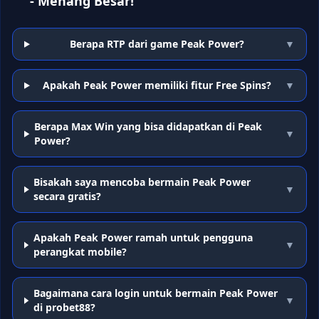
- Menang Besar!
Berapa RTP dari game Peak Power?
▼
Apakah Peak Power memiliki fitur Free Spins?
▼
Berapa Max Win yang bisa didapatkan di Peak
▼
Power?
Bisakah saya mencoba bermain Peak Power
▼
secara gratis?
Apakah Peak Power ramah untuk pengguna
▼
perangkat mobile?
Bagaimana cara login untuk bermain Peak Power
▼
di probet88?